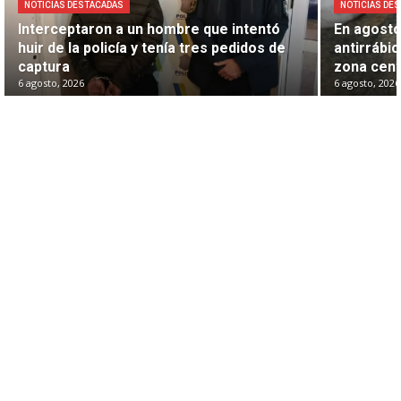
NOTICIAS DESTACADAS
NOTICIAS DE
Interceptaron a un hombre que intentó
En agosto
huir de la policía y tenía tres pedidos de
antirrábic
captura
zona cen
6 agosto, 2026
6 agosto, 2026