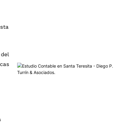
esta
 del
icas
a