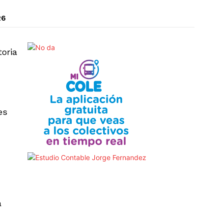
26
toria
es
a