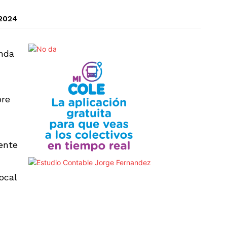
 2024
enda
bre
mente
ocal