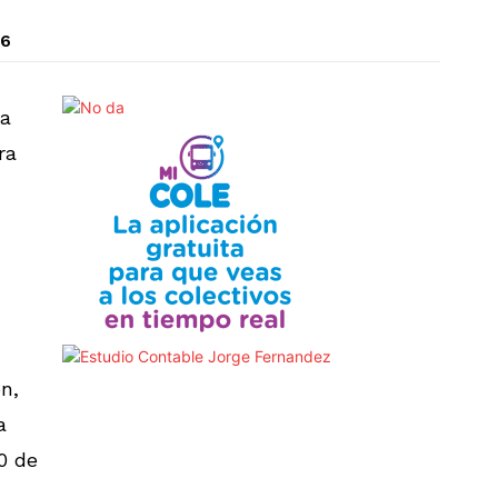
26
na
ra
n,
a
0 de