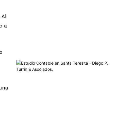
 Al
o a
o
 una