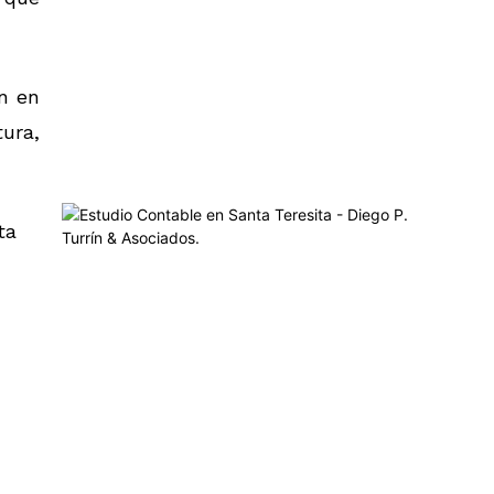
ón en
tura,
ta