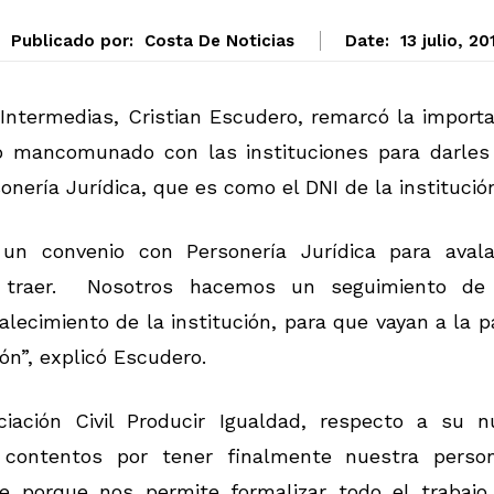
Publicado por:
Costa De Noticias
Date:
13 julio, 20
 Intermedias, Cristian Escudero, remarcó la import
o mancomunado con las instituciones para darles
nería Jurídica, que es como el DNI de la institución
un convenio con Personería Jurídica para avala
 traer. Nosotros hacemos un seguimiento de
ecimiento de la institución, para que vayan a la p
n”, explicó Escudero.
iación Civil Producir Igualdad, respecto a su n
 contentos por tener finalmente nuestra person
te porque nos permite formalizar todo el trabajo