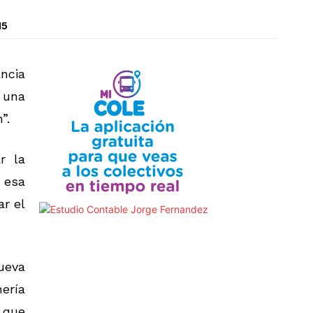
15
ancia
 una
”.
r la
 esa
ar el
ueva
ería
 que