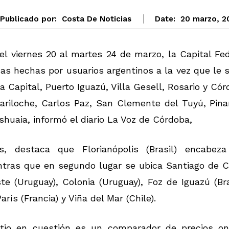
Publicado por:
Costa De Noticias
Date:
20 marzo, 2
el viernes 20 al martes 24 de marzo, la Capital Fe
as hechas por usuarios argentinos a la vez que le 
a Capital, Puerto Iguazú, Villa Gesell, Rosario y Có
ariloche, Carlos Paz, San Clemente del Tuyú, Pina
shuaia, informó el diario La Voz de Córdoba,
s, destaca que Florianópolis (Brasil) encabeza
tras que en segundo lugar se ubica Santiago de Ch
te (Uruguay), Colonia (Uruguay), Foz de Iguazú (Bra
rís (Francia) y Viña del Mar (Chile).
itio en cuestión es un comparador de precios onl