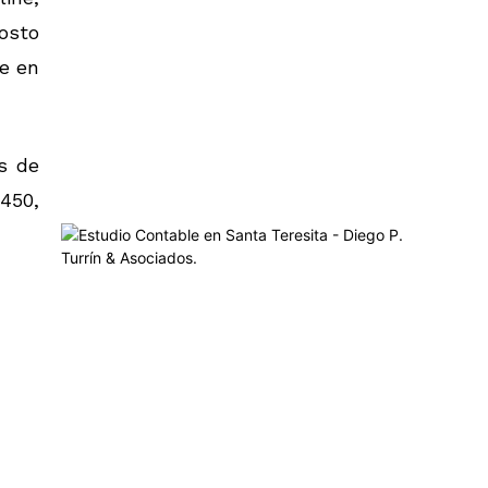
osto
he en
os de
450,