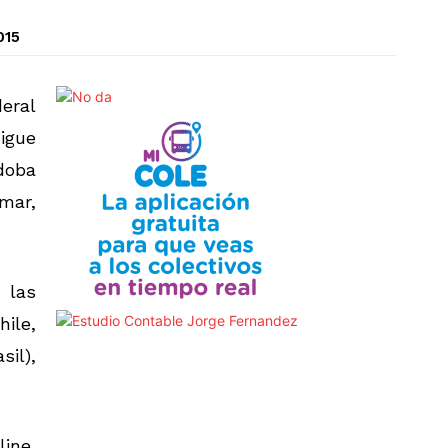
015
deral
sigue
rdoba
mar,
 las
ile,
sil),
ine,