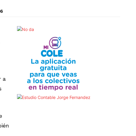
26
s
r a
s
e
bién