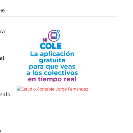
19
ra
el
malo
n