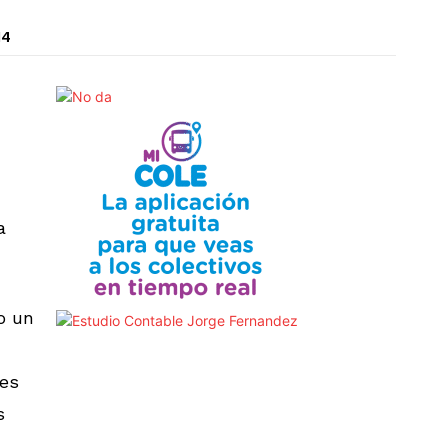
14
a
o un
 es
s