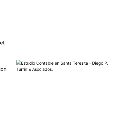
el
ión