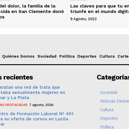
el dolor, la familia de la
Las claves para que tu 
lecida en San Clemente donó
triunfe en el mundo digit
os
9 Agosto, 2022
6
Quiénes Somos
Sociedad
Política
Deportes
Cultura
Carte
 recientes
Categoría
ratan una red de trata que
Sociedad
otaba sexualmente mujeres en
ar y La Plata
Noticias Desta
IAS DESTACADAS
7 agosto, 2026
Cultura
ntro de Formación Laboral Nº 401
Deportes
a su oferta de cursos en Lucila
Mar
Política