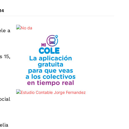
14
le a
s 15,
ocial
elia