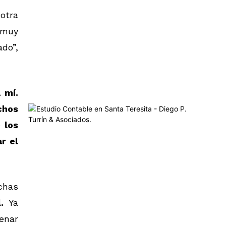
otra
 muy
ado”,
 mí.
chos
 los
r el
chas
l.
Ya
renar