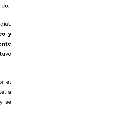
ido.
dial.
co y
ente
stuvo
r el
e, a
y se