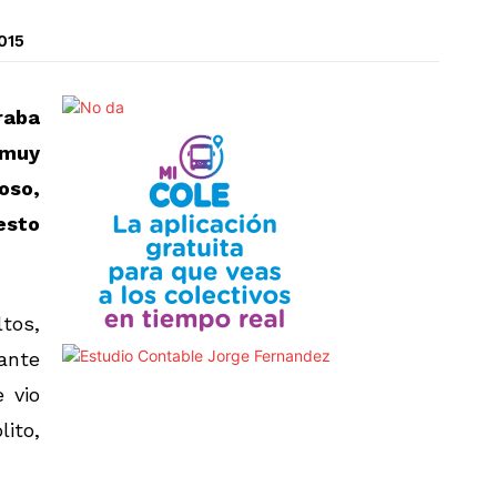
015
raba
 muy
oso,
esto
tos,
rante
 vio
lito,