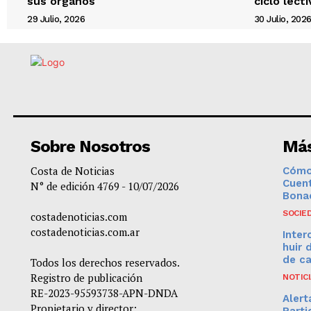
sus órganos
ciclo lect
29 Julio, 2026
30 Julio, 202
Sobre Nosotros
Más
Costa de Noticias
Cómo
Cuent
N° de edición 4769 - 10/07/2026
Bona
SOCIE
costadenoticias.com
costadenoticias.com.ar
Inter
huir 
de c
Todos los derechos reservados.
Registro de publicación
NOTIC
RE-2023-95593738-APN-DNDA
Alert
Propietario y director:
Parti