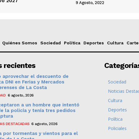
ivo 2027
9 Agosto, 2022
6
Quiénes Somos
Sociedad
Política
Deportes
Cultura
Carte
 recientes
Categoría
 aprovechar el descuento de
Sociedad
a DNI en Ferias y Mercados
erenses de La Costa
Noticias Desta
DAD
6 agosto, 2026
Cultura
ceptaron a un hombre que intentó
Deportes
de la policía y tenía tres pedidos
aptura
Política
IAS DESTACADAS
6 agosto, 2026
Policiales
a por tormentas y vientos para el
do de La Costa