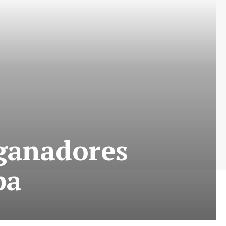
 ganadores
ba