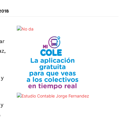
2018
ar
az,
 y
 y
a