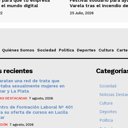
s para que tu empresa
Festival solidario para ay
 el mundo digital
Varela tras el incendio d
22
25 Julio, 2026
Quiénes Somos
Sociedad
Política
Deportes
Cultura
Carte
 recientes
Categoría
ratan una red de trata que
Sociedad
otaba sexualmente mujeres en
ar y La Plata
Noticias Desta
IAS DESTACADAS
7 agosto, 2026
Cultura
ntro de Formación Laboral Nº 401
Deportes
a su oferta de cursos en Lucila
Mar
Política
CIÓN
7 agosto, 2026