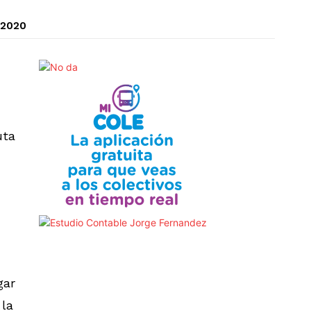
 2020
uta
gar
 la