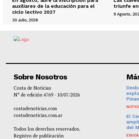
En agosto, abre la inscripción para
Las clave
auxiliares de la educación para el
triunfe en
ciclo lectivo 2027
9 Agosto, 20
30 Julio, 2026
Sobre Nosotros
Más
Costa de Noticias
Desba
expl
N° de edición 4769 - 10/07/2026
Pinam
NOTIC
costadenoticias.com
costadenoticias.com.ar
El Ce
amplí
del 
Todos los derechos reservados.
Registro de publicación
EDUCA