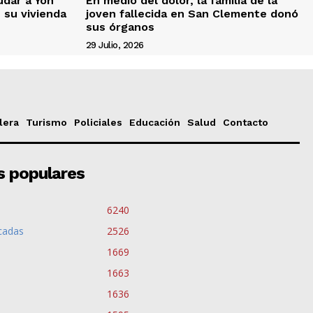
udar a Yon
En medio del dolor, la familia de la
e su vivienda
joven fallecida en San Clemente donó
sus órganos
29 Julio, 2026
lera
Turismo
Policiales
Educación
Salud
Contacto
s populares
6240
cadas
2526
1669
1663
1636