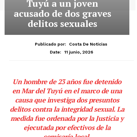
Tuyú a un joven
acusado de dos graves
delitos sexuales
Publicado por:
Costa De Noticias
11 junio, 2026
Date:
Un hombre de 23 años fue detenido
en Mar del Tuyú en el marco de una
causa que investiga dos presuntos
delitos contra la integridad sexual. La
medida fue ordenada por la Justicia y
ejecutada por efectivos de la
comisaría local.