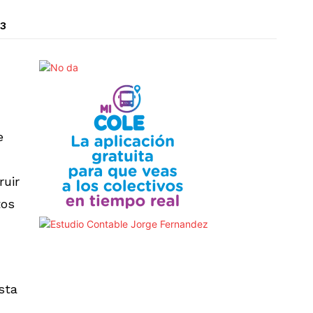
23
e
ruir
tos
sta