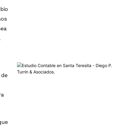
bio
nos
sea
.
 de
ra
que