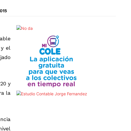
2015
table
y el
ejado
:20 y
ra la
ncia
ivel