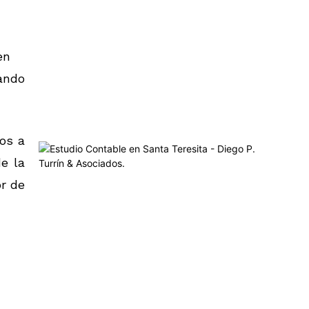
en
ando
dos a
e la
or de