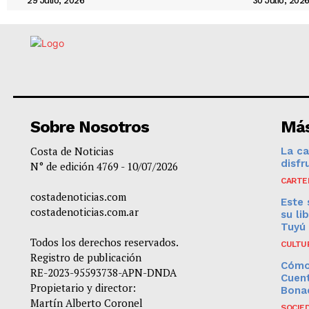
29 Julio, 2026
30 Julio, 202
Sobre Nosotros
Más
Costa de Noticias
La ca
disfr
N° de edición 4769 - 10/07/2026
CARTE
costadenoticias.com
Este 
costadenoticias.com.ar
su li
Tuyú
Todos los derechos reservados.
CULTU
Registro de publicación
Cómo
RE-2023-95593738-APN-DNDA
Cuent
Propietario y director:
Bona
Martín Alberto Coronel
SOCIE