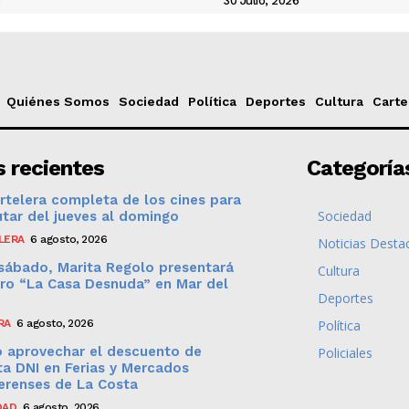
6
30 Julio, 2026
Quiénes Somos
Sociedad
Política
Deportes
Cultura
Carte
 recientes
Categoría
rtelera completa de los cines para
Sociedad
utar del jueves al domingo
LERA
6 agosto, 2026
Noticias Desta
sábado, Marita Regolo presentará
Cultura
bro “La Casa Desnuda” en Mar del
Deportes
RA
6 agosto, 2026
Política
 aprovechar el descuento de
Policiales
a DNI en Ferias y Mercados
erenses de La Costa
DAD
6 agosto, 2026