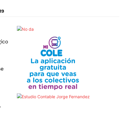
19
gico
se
.