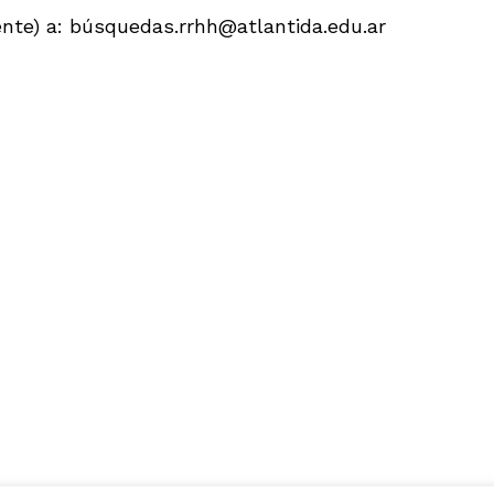
ente) a: búsquedas.rrhh@atlantida.edu.ar