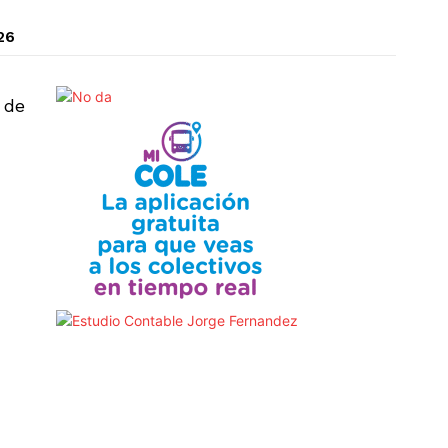
26
 de