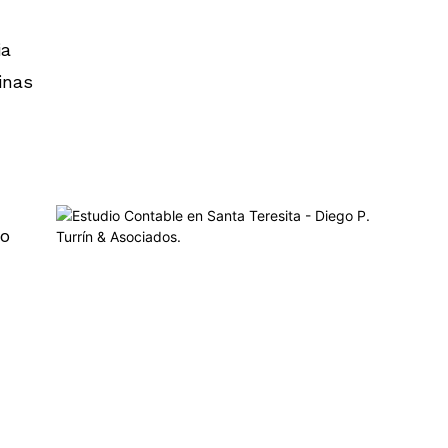
ia
inas
to