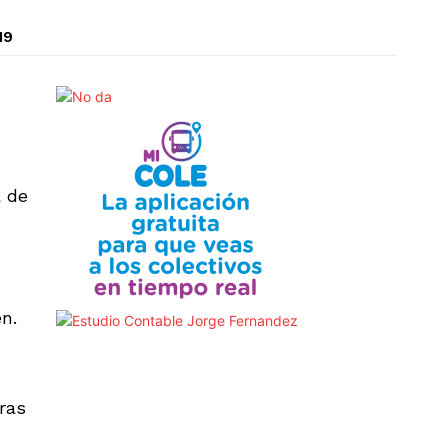
19
a de
n.
ras