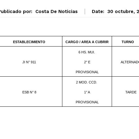
Publicado por:
Costa De Noticias
Date:
30 octubre, 
ESTABLECIMIENTO
CARGO / AREA A CUBRIR
TURNO
6 HS. MUI.
JI N° 911
2° E
ALTERNAD
PROVISIONAL
2 MOD. CCD.
ESB N° 8
1° A
TARDE
PROVISIONAL