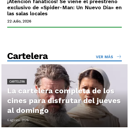
¡Atención fanáticos! Se viene el preestreno
exclusivo de «Spider-Man: Un Nuevo Día» en
las salas locales
22 Julio, 2026
Cartelera
VER MÁS
CARTELERA
La cartelera completa de los
cines para disfrutar del jueves
al domingo
6 agosto, 2026