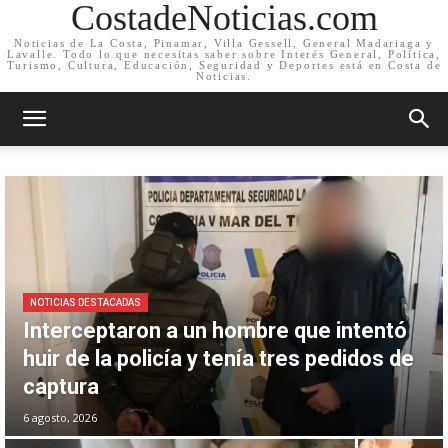
CostadeNoticias.com
Noticias de La Costa, Pinamar, Villa Gessell, General Madariaga y
Lavalle. Todo lo que necesitas saber sobre Interés General, Política,
Turismo, Cultura, Educación, Seguridad y Deportes está en Costa de
Noticias.
NOTICIAS DESTACADAS
Interceptaron a un hombre que intentó
huir de la policía y tenía tres pedidos de
captura
6 agosto, 2026