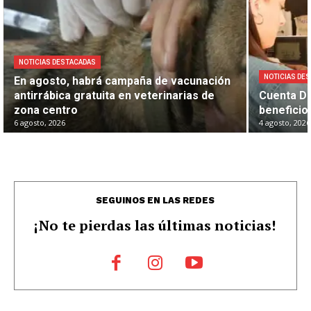
NOTICIAS DESTACADAS
NOTICIAS DE
En agosto, habrá campaña de vacunación
antirrábica gratuita en veterinarias de
Cuenta DN
zona centro
beneficio
6 agosto, 2026
4 agosto, 2026
SEGUINOS EN LAS REDES
¡No te pierdas las últimas noticias!