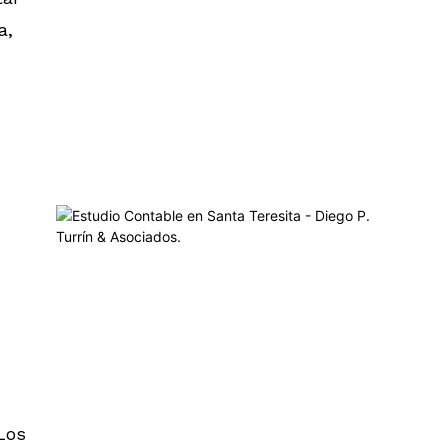
a,
Los