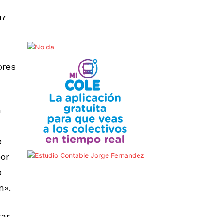
17
bres
n
e
por
o
ón».
tar