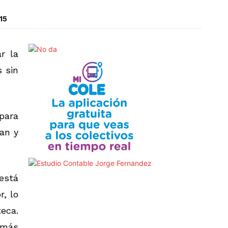
15
r la
s sin
 para
ían y
está
r, lo
teca.
emás