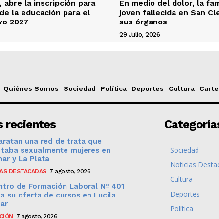
 abre la inscripción para
En medio del dolor, la fam
 de la educación para el
joven fallecida en San C
ivo 2027
sus órganos
6
29 Julio, 2026
Quiénes Somos
Sociedad
Política
Deportes
Cultura
Carte
 recientes
Categoría
ratan una red de trata que
Sociedad
otaba sexualmente mujeres en
ar y La Plata
Noticias Desta
IAS DESTACADAS
7 agosto, 2026
Cultura
ntro de Formación Laboral Nº 401
Deportes
a su oferta de cursos en Lucila
Mar
Política
CIÓN
7 agosto, 2026