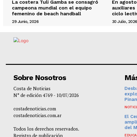
La costera Tuli Gamba se consagró
En agosto,
campeona mundial con el equipo
auxiliares
femenino de beach handball
ciclo lect
29 Junio, 2026
30 Julio, 202
Sobre Nosotros
Más
Costa de Noticias
Desba
expl
N° de edición 4769 - 10/07/2026
Pinam
NOTIC
costadenoticias.com
costadenoticias.com.ar
El Ce
amplí
del 
Todos los derechos reservados.
Registro de publicación
EDUCA