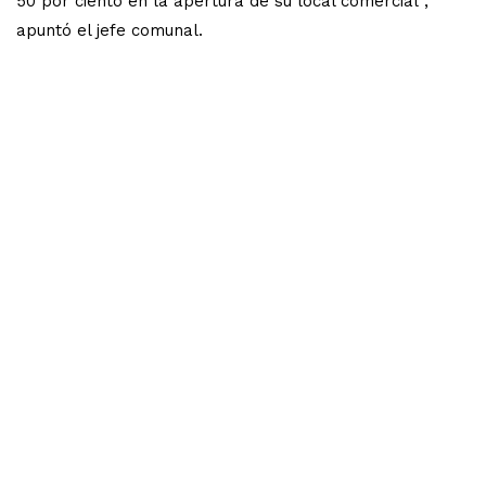
50 por ciento en la apertura de su local comercial”,
apuntó el jefe comunal.