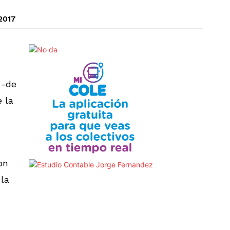
 2017
 -de
 la
on
 la
o