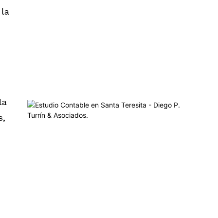
 la
la
s,