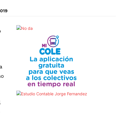
2019
ó
a
no
l
e