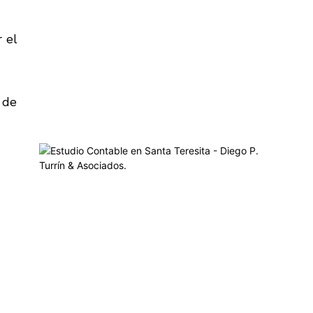
 el
 de