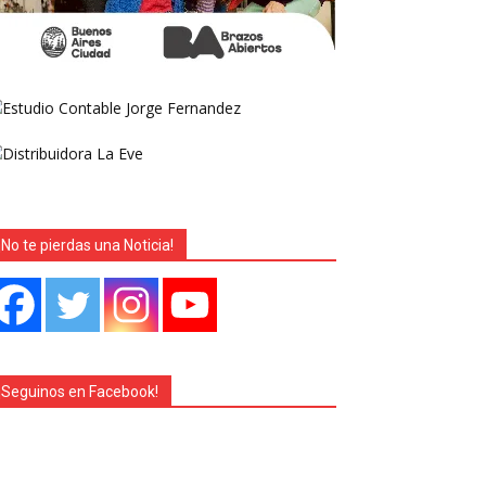
¡No te pierdas una Noticia!
¡Seguinos en Facebook!