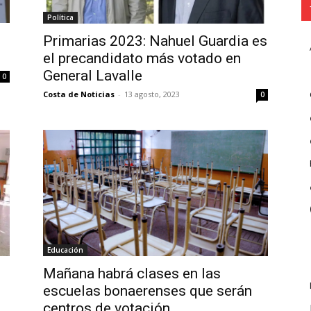
Política
Primarias 2023: Nahuel Guardia es
el precandidato más votado en
General Lavalle
0
Costa de Noticias
-
13 agosto, 2023
0
Educación
Mañana habrá clases en las
escuelas bonaerenses que serán
centros de votación