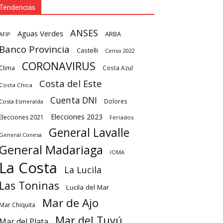
Tendencias
ANSES
Aguas Verdes
ARBA
AFIP
Banco Provincia
Castelli
Censo 2022
CORONAVIRUS
Clima
Costa Azul
Costa del Este
Costa Chica
Cuenta DNI
Dolores
Costa Esmeralda
Elecciones 2023
Elecciones 2021
Feriados
General Lavalle
General Conesa
General Madariaga
IOMA
La Costa
La Lucila
Las Toninas
Lucila del Mar
Mar de Ajo
Mar Chiquita
Mar del Tuyú
Mar del Plata