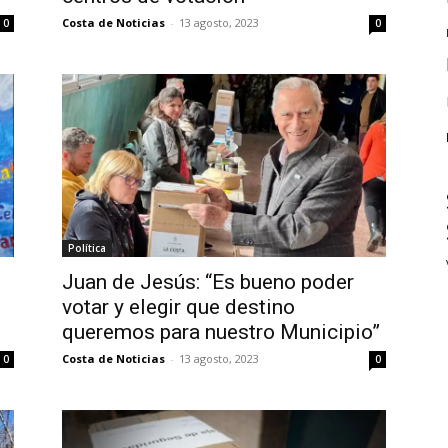
Costa de Noticias
-
13 agosto, 2023
0
0
Política
Juan de Jesús: “Es bueno poder
votar y elegir que destino
queremos para nuestro Municipio”
Costa de Noticias
-
13 agosto, 2023
0
0